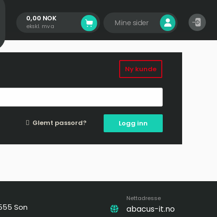
0,00 NOK
Mine sider
ekskl. mva
Ny kunde
Glemt passord?
Logg inn
Nettadresse
1555 Son
abacus-it.no