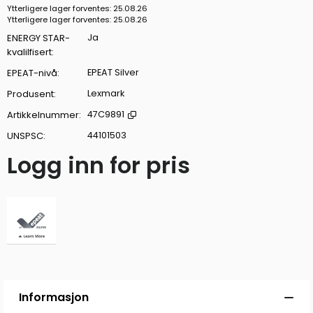
Ytterligere lager forventes
25.08.26
Ytterligere lager forventes
25.08.26
ENERGY STAR-
Ja
kvalilfisert
EPEAT-nivå
EPEAT Silver
Produsent
Lexmark
Artikkelnummer
47C9891
UNSPSC
44101503
Logg inn for pris
Legg 
Informasjon