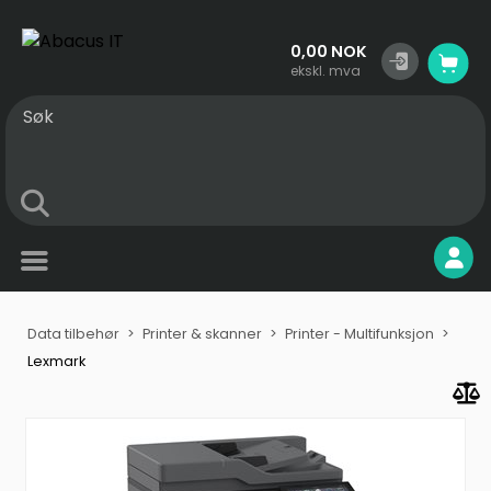
0,00 NOK
ekskl. mva
Søk
Produkter
Mine sider
Data tilbehør
Printer & skanner
Printer - Multifunksjon
Lexmark